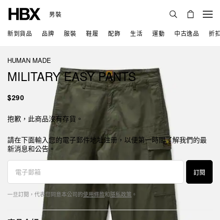
男裝
新到貨品
品牌
服裝
鞋履
配飾
生活
運動
中古逸品
折
HUMAN MADE
MILITARY EASY PANTS
$290
抱歉，此商品沒有存貨。
請在下面輸入您的電子郵件地址注册，以便第一時間了解我們的最
新消息和公告。
訂閱
一旦訂閱，代表您同意本公司的
使用條款
和
隱私政策
。