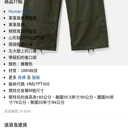
商品介紹
Human Made
軍事風格便服褲
軍事風格
稍微寬鬆的版型
心形鈕扣的拉鏈門襟
兩個側面口袋
左大腿上的口袋
帶鈕扣的後口袋
顏色：橄欖色
材質：
100%棉質
更多
長褲
及
服裝
廠商代碼: HM27PT002
模特兒穿著M號尺寸
模特兒的身高為183公分，胸圍35.5英寸/90公分，腰圍30英
寸/76公分，臀圍33英寸/84公分
貨品編號: 914261
送貨及退貨