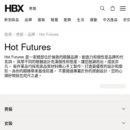
男裝
新到貨品
品牌
服裝
鞋履
配飾
生活
運動
中古逸品
折
首頁
男裝
品牌
Hot Futures
Hot Futures
Hot Futures 是一家總部位於倫敦的眼鏡品牌，創造力和個性是品牌的代
名詞。 與眾不同的眼鏡設計充滿個性和態度，讓您脫穎而出，成就非
凡。 每件單品均採用高品質材料精心手工製作，打造最優質的設計和廓
形，為你的眼睛帶來最佳防護。 不要錯過專屬於你的原創設計，您的心
頭好物就在咫尺之處。
男裝
女裝