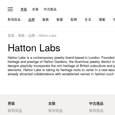
男裝
女裝
中古逸品
新到貨品
品牌
服裝
鞋履
配飾
生活
運動
首頁
男裝
品牌
Hatton Labs
Hatton Labs
Hatton Labs is a contemporary jewelry brand based in London. Founded
heritage and prestige of Hatton Gardens, the illustrious jewelry district
designs playfully incorporate the rich heritage of British subculture and 
elements, Hatton Labs is taking its heritage roots to usher in a new wav
already attracted collaborations with established names in fashion such
男裝
女裝
中古逸品
新到貨品
新到貨品
新到貨品