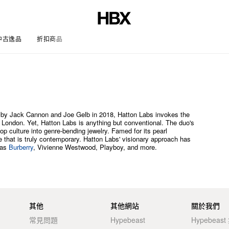
中古逸品
折扣商品
文章
 by Jack Cannon and Joe Gelb in 2018, Hatton Labs invokes the
 in London. Yet, Hatton Labs is anything but conventional. The duo's
pop culture into genre-bending jewelry. Famed for its pearl
e that is truly contemporary. Hatton Labs' visionary approach has
 as
Burberry
, Vivienne Westwood, Playboy, and more.
其他
其他網站
關於我們
常見問題
Hypebeast
Hypebeas