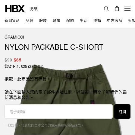
男裝
新到貨品
品牌
服裝
鞋履
配飾
生活
運動
中古逸品
折
GRAMICCI
NYLON PACKABLE G-SHORT
$90
$65
您省下了: $25 (28% Off)
抱歉，此商品沒有存貨。
請在下面輸入您的電子郵件地址注册，以便第一時間了解我們的最
新消息和公告。
訂閱
一旦訂閱，代表您同意本公司的
使用條款
和
隱私政策
。