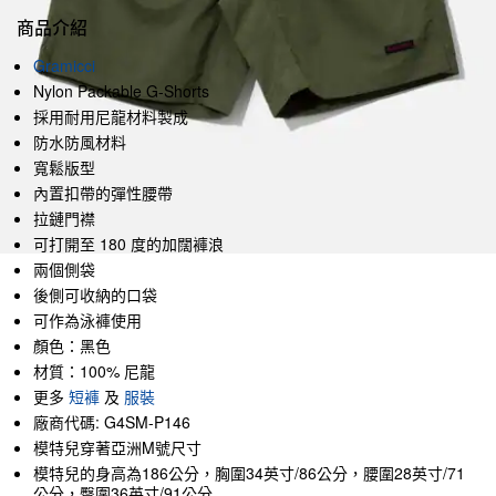
商品介紹
Gramicci
Nylon Packable G-Shorts
採用耐用尼龍材料製成
防水防風材料
寬鬆版型
內置扣帶的彈性腰帶
拉鏈門襟
可打開至 180 度的加闊褲浪
兩個側袋
後側可收納的口袋
可作為泳褲使用
顏色：黑色
材質：100% 尼龍
更多
短褲
及
服裝
廠商代碼: G4SM-P146
模特兒穿著亞洲M號尺寸
模特兒的身高為186公分，胸圍34英寸/86公分，腰圍28英寸/71
公分，臀圍36英寸/91公分