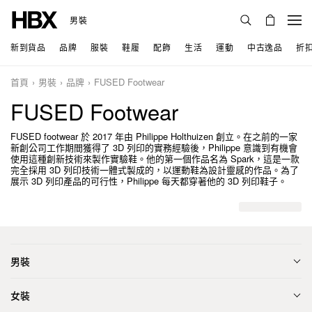
男裝
新到貨品
品牌
服裝
鞋履
配飾
生活
運動
中古逸品
折
首頁
男裝
品牌
FUSED Footwear
FUSED Footwear
FUSED footwear 於 2017 年由 Philippe Holthuizen 創立。在之前的一家
新創公司工作期間獲得了 3D 列印的實務經驗後，Philippe 意識到有機會
使用這種創新技術來製作實驗鞋。他的第一個作品名為 Spark，這是一款
完全採用 3D 列印技術一體式製成的，以運動鞋為設計靈感的作品。為了
展示 3D 列印產品的可行性，Philippe 每天都穿著他的 3D 列印鞋子。
男裝
女裝