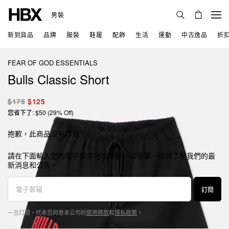
男裝
新到貨品
品牌
服裝
鞋履
配飾
生活
運動
中古逸品
折
FEAR OF GOD ESSENTIALS
Bulls Classic Short
$175
$125
您省下了: $50 (29% Off)
抱歉，此商品沒有存貨。
請在下面輸入您的電子郵件地址注册，以便第一時間了解我們的最
新消息和公告。
訂閱
一旦訂閱，代表您同意本公司的
使用條款
和
隱私政策
。