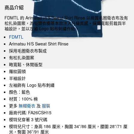
商品介紹
FDMTL 的 Arimatsu H/S Sweat Shirt Rinse 以棉質毛圈衛衣布及有
松扎染圖案，為街頭衣櫥基本款注入升級質感。採用寬鬆剪裁與半
袖設計，並以左袖 Logo 貼布刺繡作結。
FDMTL
Arimatsu H/S Sweat Shirt Rinse
採用毛圈衛衣布製成
有松扎染圖案
略寬鬆、休閒版型
羅紋圓領
半袖設計
左袖飾有 Logo 貼布刺繡
顏色：藍色
材質：100% 棉
更多
無帽衛衣
及
服裝
廠商代碼: FA26CSH15
模特兒穿著 3 號尺碼
模特兒尺寸：身高 186 厘米，胸圍 34”/86 厘米，腰圍 28”/71 厘
米，臀圍 36”/91 厘米