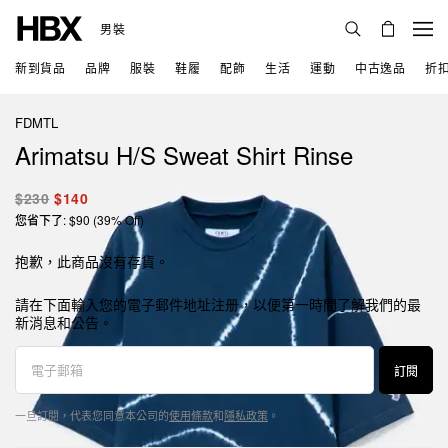
男裝
新到貨品
品牌
服裝
鞋履
配飾
生活
運動
中古逸品
折
FDMTL
Arimatsu H/S Sweat Shirt Rinse
$230
$140
您省下了: $90 (39% Off)
抱歉，此商品沒有存貨。
請在下面輸入您的電子郵件地址注册，以便第一時間了解我們的最
新消息和公告。
訂閱
一旦訂閱，代表您同意本公司的
使用條款
和
隱私政策
。