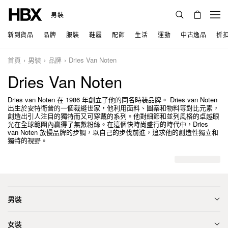
男裝
新到貨品
品牌
服裝
鞋履
配飾
生活
運動
中古逸品
折
首頁
男裝
品牌
Dries Van Noten
Dries Van Noten
Dries van Noten 在 1986 年創立了他的同名時裝品牌。 Dries van Noten
出生於安特衛普的一個裁縫世家，他利用面料、圖案和物料等對比元素，
創造出引人注目的獨特而又可穿戴的系列。他對細節和並列風格的卓越眼
光在全球範圍內贏得了無數粉絲。在這個快時尚盛行的時代中，Dries
van Noten 放慢品牌的步調，以自己的步伐前進，追求他的創造性獨立和
獨特的視野。
男裝
女裝