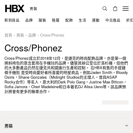
男裝
新到貨品
品牌
服裝
鞋履
配飾
生活
運動
中古逸品
折
首頁
男裝
品牌
Cross/Phonez
Cross/Phonez
Cross/Phonez成立於2018年12月，是捷克的時尚配飾品牌，亦是第一個
將斜挎包的意念套用在手機殻的品牌。儘管其辦公室位於洛杉磯，但他們
的大多數產品仍然在捷克共和國進行生產和控制。 在HBX有售的手提鏈
條手機殼 是受時尚愛好者所喜愛的明星商品，例如Jaden Smith，Bloody
Osiris，Shane Gonzales（Midnight Studios的主理人，曾與ASAP
Rocky合作）等名人，意大利的Dark Polo Gang，Justine Mae Biticon，
Sofia Jamora，Cheri Madeleine和日本著名DJ Alisa Ueno等。該品牌預
計將會有更多的聯乘合作。
男裝