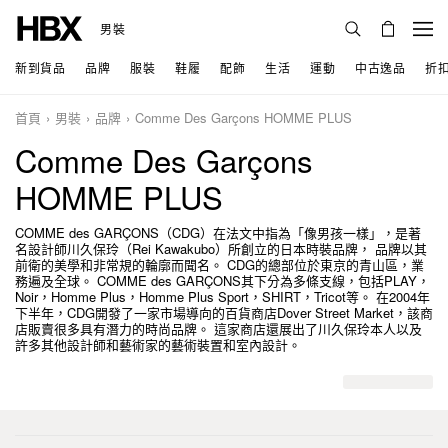
男裝
新到貨品
品牌
服裝
鞋履
配飾
生活
運動
中古逸品
折
首頁
男裝
品牌
Comme Des Garçons HOMME PLUS
Comme Des Garçons
HOMME PLUS
COMME des GARÇONS（CDG）在法文中指為「像男孩一樣」，是著
名設計師川久保玲（Rei Kawakubo）所創立的日本時裝品牌， 品牌以其
前衛的美學和非常規的輪廓而聞名。 CDG的總部位於東京的青山區，業
務遍及全球。 COMME des GARÇONS其下分為多條支線，包括PLAY，
Noir，Homme Plus，Homme Plus Sport，SHIRT，Tricot等。 在2004年
下半年，CDG開發了一家市場導向的百貨商店Dover Street Market，該商
店販賣很多具有潛力的時尚品牌。 這家商店還展出了川久保玲本人以及
許多其他設計師和藝術家的藝術裝置和室內設計。