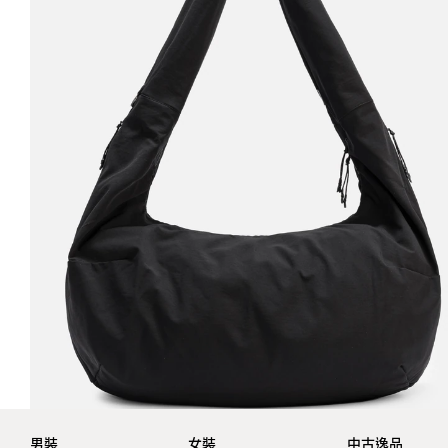
男裝
女裝
中古逸品