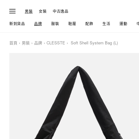
男裝
女裝
中古逸品
新到貨品
品牌
服裝
鞋履
配飾
生活
運動
首頁
男裝
品牌
CLESSTE
Soft Shell System Bag (L)