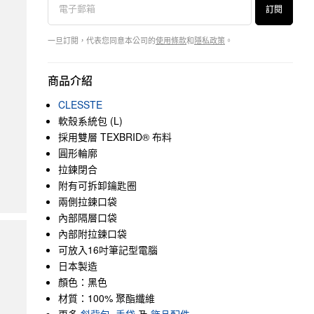
訂閱
一旦訂閱，代表您同意本公司的
使用條款
和
隱私政策
。
商品介紹
CLESSTE
軟殼系統包 (L)
採用雙層 TEXBRID® 布料
圓形輪廓
拉鍊閉合
附有可拆卸鑰匙圈
兩側拉鍊口袋
內部隔層口袋
內部附拉鍊口袋
可放入16吋筆記型電腦
日本製造
顏色：黑色
材質：100% 聚酯纖維