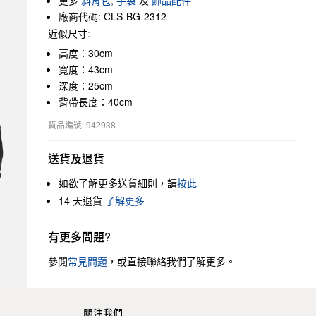
更多
斜背包
,
手袋
及
飾品配件
廠商代碼: CLS-BG-2312
近似尺寸:
高度：30cm
寬度：43cm
深度：25cm
背帶長度：40cm
貨品編號: 942938
送貨及退貨
如欲了解更多送貨細則，請
按此
14 天退貨
了解更多
有更多問題?
參閱
常見問題
，或直接聯絡我們了解更多。
關注我們