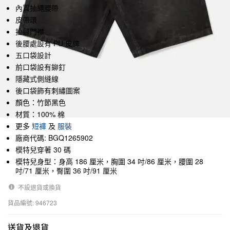
內置抽繩腰帶
皮帶環
拉鏈門襟
後腰處設有 PU 皮牌
五口袋設計
前口袋設有鉚釘
隱藏式側縫線
後口袋飾有刺繡圖案
顏色：竹節黑色
材質：100% 棉
更多
短褲
及
服裝
廠商代碼: BGQ1265902
模特兒穿著 30 碼
模特兒身型：身高 186 厘米，胸圍 34 吋/86 厘米，腰圍 28
吋/71 厘米，臀圍 36 吋/91 厘米
不設退貨或換貨
貨品編號: 946723
送貨及退貨