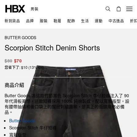
男裝
新到貨品
品牌
服裝
鞋履
配飾
生活
運動
中古逸品
折
BUTTER GOODS
Scorpion Stitch Denim Shorts
$80
$70
您省下了: $10 (13% Off)
商品介紹
Butter Goods 為這款竹節黑色 Scorpion Stitch 牛仔短褲注入了 90
年代滑板美學。這款短褲採用 100% 純棉製成，配以寬鬆版型，設
有腰帶抽繩和後口袋上的醒目刺繡圖案，是真正的街頭風格必備
品。
Butter Goods
Scorpion Stitch 牛仔短褲
寬鬆版型