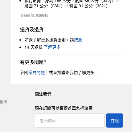
模特數據：身高 186 公分，胸圍 86 公分（34吋），
腰圍 71 公分（28吋），臀圍 91 公分（36吋）
貨品編號: 936645
送貨及退貨
如欲了解更多送貨細則，請
按此
14 天退貨
了解更多
有更多問題?
參閱
常見問題
，或直接聯絡我們了解更多。
關注我們
t 集團
現在訂閱可以獲得首單九折優惠
訂閱