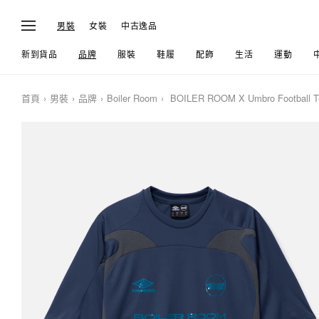
男裝
女裝
中古逸品
新到貨品
品牌
服裝
鞋履
配飾
生活
運動
首頁
男裝
品牌
Boiler Room
BOILER ROOM X Umbro Football T-