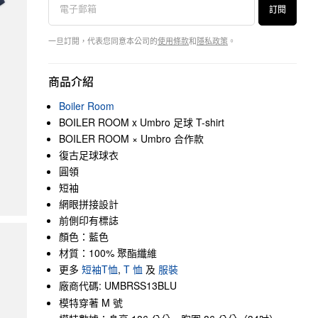
訂閱
一旦訂閱，代表您同意本公司的
使用條款
和
隱私政策
。
商品介紹
Boiler Room
BOILER ROOM x Umbro 足球 T-shirt
BOILER ROOM × Umbro 合作款
復古足球球衣
圓領
短袖
網眼拼接設計
前側印有標誌
顏色：藍色
材質：100% 聚酯纖維
更多
短袖T恤
,
T 恤
及
服裝
廠商代碼: UMBRSS13BLU
模特穿著 M 號