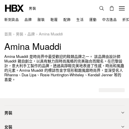
男裝
新到貨品
品牌
服裝
鞋履
配飾
生活
運動
中古逸品
折
首頁
男裝
品牌
Amina Muaddi
Amina Muaddi
Amina Muaddi 是時尚界中最受歡迎的鞋類品牌之一。 該品牌由設計師
Muaddi 親自創立，以具有魅力與時尚風格的完美融合而聞名。在巴黎設
計，意大利手工製作的品牌，透過高踭鞋完美地表達了性感，時尚和風趣
的元素。Amina Muaddi 的標誌性金字塔形鞋跟風靡時尚界，並深受名人
Rihanna、Dua Lipa、Rosie Huntington-Whiteley、Kendall Jenner 等的
喜愛。
男裝
女裝