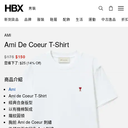
男裝
新到貨品
品牌
服裝
鞋履
配飾
生活
運動
中古逸品
折
AMI
Ami De Coeur T-Shirt
$175
$150
您省下了: $25 (14% Off)
商品介紹
Ami
Ami de Coeur T-Shirt
經典合身版型
以有機棉製成
羅紋圓領
胸前 Ami de Coeur 刺繡