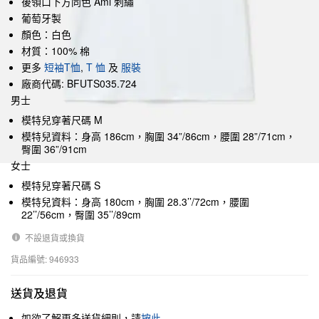
後領口下方同色 Ami 刺繡
葡萄牙製
顏色：白色
材質：100% 棉
更多
短袖T恤
,
T 恤
及
服裝
廠商代碼: BFUTS035.724
男士
模特兒穿著尺碼 M
模特兒資料：身高 186cm，胸圍 34”/86cm，腰圍 28”/71cm，
臀圍 36”/91cm
女士
模特兒穿著尺碼 S
模特兒資料：身高 180cm，胸圍 28.3’’/72cm，腰圍
22’’/56cm，臀圍 35’’/89cm
不設退貨或換貨
貨品編號: 946933
送貨及退貨
如欲了解更多送貨細則，請
按此