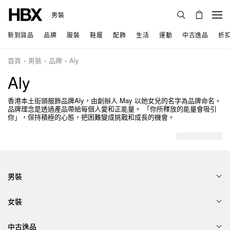
男裝
新到貨品
品牌
服裝
鞋履
配飾
生活
運動
中古逸品
折
首頁
男裝
品牌
Aly
Aly
香港本土街頭服飾品牌Aly，由創辦人 May 以她女兒的名字為品牌命名。
品牌理念是透過產品帶給每個人愛和正能量。 「你所釋放的能量會吸引
你」，保持積極的心態，把困難變成挑戰和成長的機會。
男裝
女裝
中古逸品