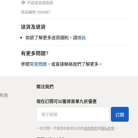
不設退貨或換貨
貨品編號: 934397
送貨及退貨
如欲了解更多送貨細則，請
按此
有更多問題?
參閱
常見問題
，或直接聯絡我們了解更多。
關注我們
t 集團
現在訂閱可以獲得首單九折優惠
訂閱
一旦訂閱，代表您同意本公司的
使用條款
和
隱私政策
。