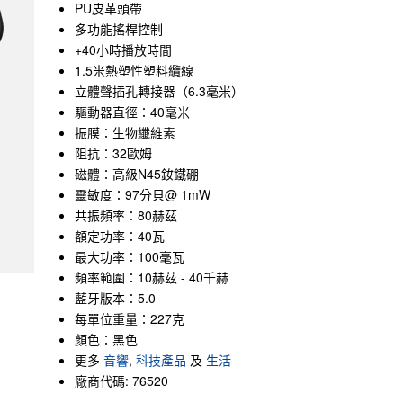
PU皮革頭帶
多功能搖桿控制
+40小時播放時間
1.5米熱塑性塑料纜線
立體聲插孔轉接器（6.3毫米）
驅動器直徑：40毫米
振膜：生物纖維素
阻抗：32歐姆
磁體：高級N45釹鐵硼
靈敏度：97分貝@ 1mW
共振頻率：80赫茲
額定功率：40瓦
最大功率：100毫瓦
頻率範圍：10赫茲 - 40千赫
藍牙版本：5.0
每單位重量：227克
顏色：黑色
更多
音響
,
科技產品
及
生活
廠商代碼: 76520