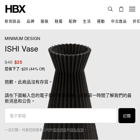
新到貨品
品牌
服裝
鞋履
配飾
生活
運動
中古逸品
折
MINIMUM DESIGN
ISHI Vase
$45
$25
您省下了: $20 (44% Off)
抱歉，此商品沒有存貨。
請在下面輸入您的電子郵件地址注册，以便第一時間了解我們的最
新消息和公告。
訂閱
一旦訂閱，代表您同意本公司的
使用條款
和
隱私政策
。