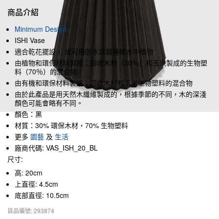
商品介紹
Minimum Design
ISHI Vase
適合乾花擺設， 或可用防水容器種植水中植物
由植物和環保材料製成：回收木材（30％）和玉米製成的生物塑
料（70％）的混合物
由有機和環保材料製成：回收木材和玉米生物塑料的混合物
由於此產品是用天然木纖維製成的，根據季節的不同，木的深淺
顏色可能會略有不同。
顏色：黑
材質：30% 環保木材，70% 生物塑料
更多
園藝
及
生活
廠商代碼: VAS_ISH_20_BL
尺寸:
高: 20cm
上直徑: 4.5cm
底部直徑: 10.5cm
貨品編號: 293874