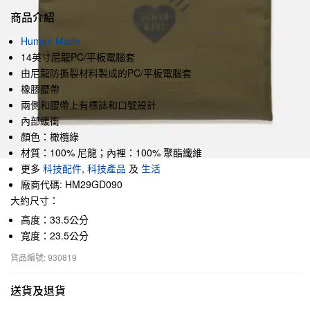
商品介紹
Human Made
14英寸尼龍PC/平板電腦套
由尼龍防撕裂材料製成的PC/平板電腦套
橡膠腰帶
兩側和腰帶上有標誌和口號設計
內部緩衝
顏色：橄欖綠
材質：100% 尼龍；內裡：100% 聚酯纖維
更多
科技配件
,
科技產品
及
生活
廠商代碼: HM29GD090
大約尺寸：
高度：33.5公分
寬度：23.5公分
貨品編號: 930819
送貨及退貨