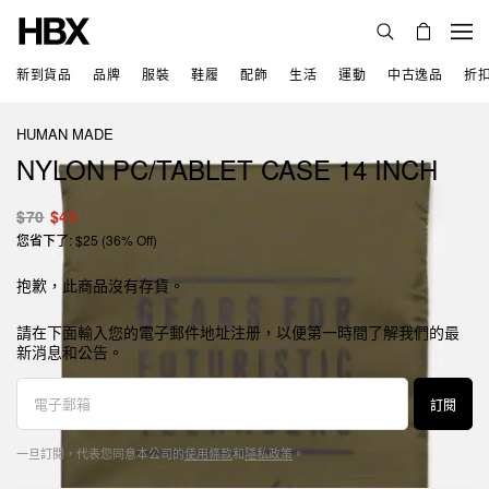
新到貨品
品牌
服裝
鞋履
配飾
生活
運動
中古逸品
折
HUMAN MADE
NYLON PC/TABLET CASE 14 INCH
$70
$45
您省下了: $25 (36% Off)
抱歉，此商品沒有存貨。
請在下面輸入您的電子郵件地址注册，以便第一時間了解我們的最
新消息和公告。
訂閱
一旦訂閱，代表您同意本公司的
使用條款
和
隱私政策
。