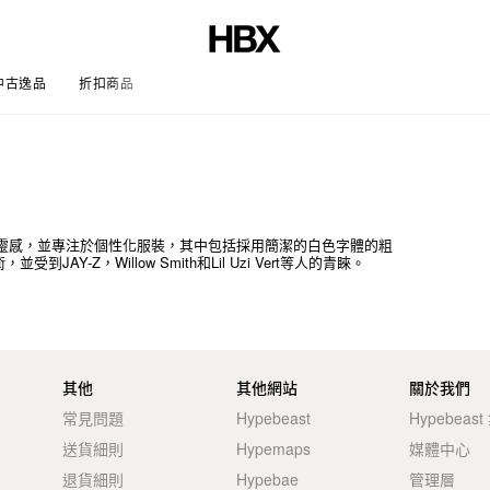
中古逸品
折扣商品
文章
化中汲取靈感，並專注於個性化服裝，其中包括採用簡潔的白色字體的粗
Y-Z，Willow Smith和Lil Uzi Vert等人的青睞。
其他
其他網站
關於我們
常見問題
Hypebeast
Hypebeas
送貨細則
Hypemaps
媒體中心
退貨細則
Hypebae
管理層