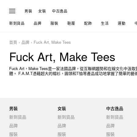
男裝
女裝
中古逸品
新到貨品
品牌
服裝
鞋履
配飾
生活
運動
首頁
品牌
Fuck Art, Make Tees
Fuck Art, Make Tees
Fuck Art，Make Tees是一家法國品牌，從互聯網趨勢和在線文
體。 F.A.M.T憑藉超大的帽衫，圓領和T恤等產品成功地掌握了簡單的藝術，並受到JA
男裝
女裝
中古逸品
新到貨品
新到貨品
新到貨品
品牌
品牌
品牌
服裝
服裝
服裝