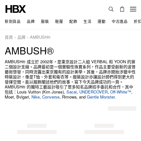
新到貨品
品牌
服裝
鞋履
配飾
生活
運動
中古逸品
折
首頁
品牌
AMBUSH®
AMBUSH®
AMBUSH® 成立於 2002年，是東京設計二人組 VERBAL 和 YOON 的第
二個設計支線。品牌最初是一個實驗性珠寶系列，作品主要受創新的波普
藝術啓發，同時流露出東京獨有的設計美學。其後，品牌亦開始涉獵中性
時裝設計，像是T恤、外套和衛衣等。服裝設計亦讓設計師們得到更大的
發揮空間，能以服飾闡述他們的故事，寫下今天品牌成功的一頁。
AMBUSH® 的獨特工藝設計吸引了眾多知名品牌招手委託和合作，其中
包括：Louis Vuitton (Kim Jones),
Sacai
,
UNDERCOVER
,
Off-White™
,
Moet, Bvlgari,
Nike
,
Converse
, Rimowa, and
Gentle Monster
.