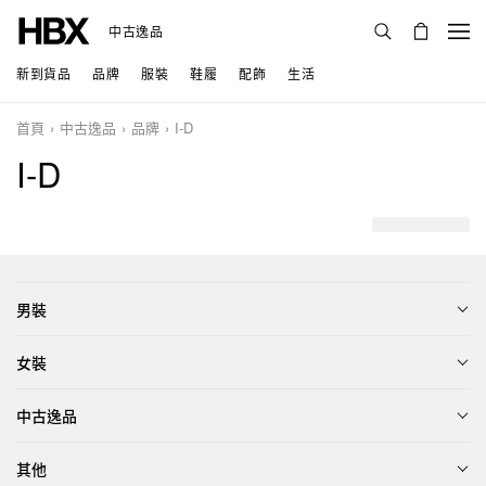
中古逸品
新到貨品
品牌
服裝
鞋履
配飾
生活
首頁
中古逸品
品牌
I-D
I-D
男裝
女裝
中古逸品
其他