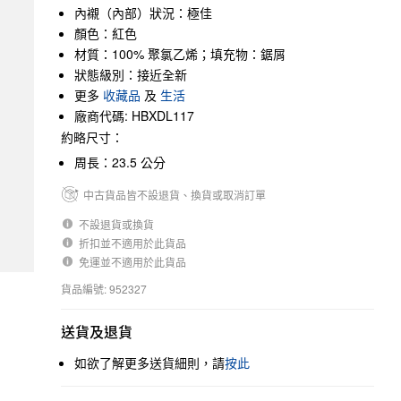
內襯（內部）狀況：極佳
顏色：紅色
材質：100% 聚氯乙烯；填充物：鋸屑
狀態級別：接近全新
更多
收藏品
及
生活
廠商代碼: HBXDL117
約略尺寸：
周長：23.5 公分
中古貨品皆不設退貨、換貨或取消訂單
不設退貨或換貨
折扣並不適用於此貨品
免運並不適用於此貨品
貨品編號: 952327
送貨及退貨
如欲了解更多送貨細則，請
按此