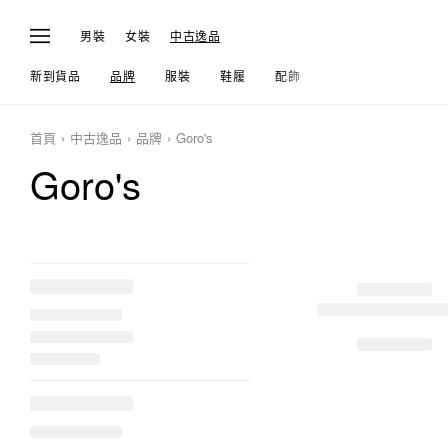
男裝
女裝
中古逸品
新到貨品
品牌
服裝
鞋履
配飾
生活
首頁
中古逸品
品牌
Goro's
Goro's