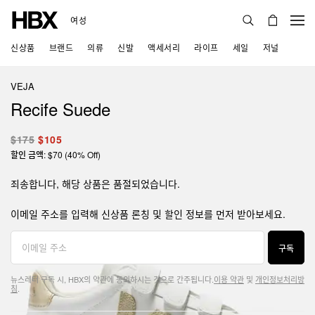
여성
신상품
브랜드
의류
신발
액세서리
라이프
세일
저널
VEJA
Recife Suede
$175
$105
할인 금액: $70 (40% Off)
죄송합니다, 해당 상품은 품절되었습니다.
이메일 주소를 입력해 신상품 론칭 및 할인 정보를 먼저 받아보세요.
구독
뉴스레터 구독 시, HBX의 약관에 동의하시는 것으로 간주됩니다.
이용 약관
및
개인정보처리방
침
.