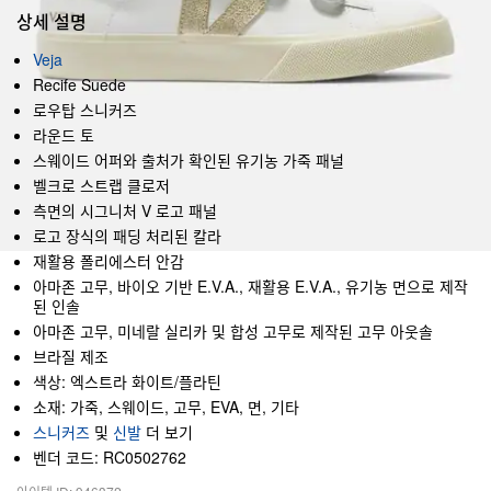
상세 설명
Veja
Recife Suede
로우탑 스니커즈
라운드 토
스웨이드 어퍼와 출처가 확인된 유기농 가죽 패널
벨크로 스트랩 클로저
측면의 시그니처 V 로고 패널
로고 장식의 패딩 처리된 칼라
재활용 폴리에스터 안감
아마존 고무, 바이오 기반 E.V.A., 재활용 E.V.A., 유기농 면으로 제작
된 인솔
아마존 고무, 미네랄 실리카 및 합성 고무로 제작된 고무 아웃솔
브라질 제조
색상: 엑스트라 화이트/플라틴
소재: 가죽, 스웨이드, 고무, EVA, 면, 기타
스니커즈
및
신발
더 보기
벤더 코드: RC0502762