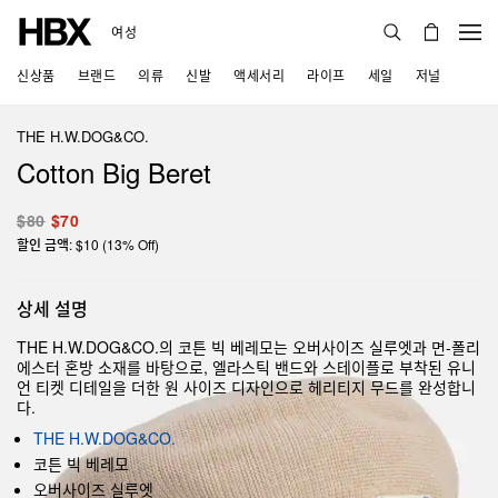
여성
신상품
브랜드
의류
신발
액세서리
라이프
세일
저널
THE H.W.DOG&CO.
Cotton Big Beret
$80
$70
할인 금액: $10 (13% Off)
상세 설명
THE H.W.DOG&CO.의 코튼 빅 베레모는 오버사이즈 실루엣과 면-폴리
에스터 혼방 소재를 바탕으로, 엘라스틱 밴드와 스테이플로 부착된 유니
언 티켓 디테일을 더한 원 사이즈 디자인으로 헤리티지 무드를 완성합니
다.
THE H.W.DOG&CO.
코튼 빅 베레모
오버사이즈 실루엣