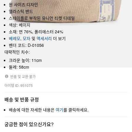
원 사이즈 디자인
엘라스틱 밴드
스테이플로 부착된 유니언 티켓 디테일
색상: 베이지
소재: 면 76%, 폴리에스터 24%
베레모
,
모자
및
액세서리
더 보기
벤더 코드: D-01056
대략적인 치수:
크라운 높이: 11cm
둘레: 58cm
반품 및 교환 불가
아이템 ID: 951075
배송 및 반품 규정
배송에 대한 자세한 내용은
여기
를 클릭하세요.
궁금한 점이 있으신가요?