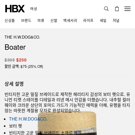
여성
신상품
브랜드
의류
신발
액세서리
라이프
세일
저널
THE H.W.DOG&CO.
Boater
$305
$230
할인 금액: $75 (25% Off)
상세 설명
빈티지한 고운 밀짚 브레이드로 제작한 헤리티지 감성의 보터 햇으로, 유
니언 티켓 스테이플 디테일과 리넨 메시 안감을 더했습니다. 내추럴 컬러
웨이와 크라운 상단의 포마드 가드가 기능적인 매력을 더해, 유행을 타지
않는 따뜻한 계절용 모자로 완성되었습니다.
THE H.W.DOG&CO.
보터 햇
빈티지한 고운 밀짚 브레이드 소재로 제작