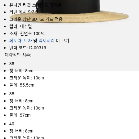
유니언 티켓 스테이플 디테일
리넨 메시 안감
크라운 상단 포마드 가드 적용
컬러: 내추럴
소재: 천연초 100%
페도라
,
모자
및
액세서리
더 보기
벤더 코드: D-00319
대략적인 치수:
36
챙 너비: 8cm
크라운 높이: 10cm
둘레: 55.5cm
38
챙 너비: 8cm
크라운 높이: 10cm
둘레: 57cm
40
챙 너비: 8cm
크라운 높이: 10cm