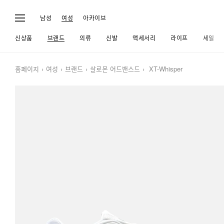
남성
여성
아카이브
신상품
브랜드
의류
신발
액세서리
라이프
세일
홈페이지
여성
브랜드
살로몬 어드밴스드
XT-Whisper