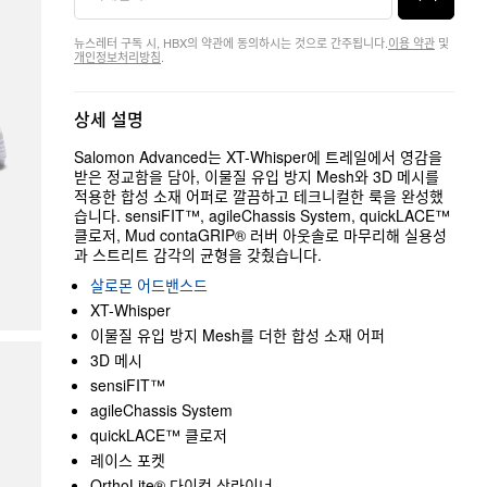
뉴스레터 구독 시, HBX의 약관에 동의하시는 것으로 간주됩니다.
이용 약관
및
개인정보처리방침
.
상세 설명
Salomon Advanced는 XT-Whisper에 트레일에서 영감을
받은 정교함을 담아, 이물질 유입 방지 Mesh와 3D 메시를
적용한 합성 소재 어퍼로 깔끔하고 테크니컬한 룩을 완성했
습니다. sensiFIT™, agileChassis System, quickLACE™
클로저, Mud contaGRIP® 러버 아웃솔로 마무리해 실용성
과 스트리트 감각의 균형을 갖췄습니다.
살로몬 어드밴스드
XT-Whisper
이물질 유입 방지 Mesh를 더한 합성 소재 어퍼
3D 메시
sensiFIT™
agileChassis System
quickLACE™ 클로저
레이스 포켓
OrthoLite® 다이컷 삭라이너