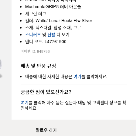
Mud contaGRIP® 러버 아웃솔
셰브런 러그
컬러: White/ Lunar Rock/ Ftw Silver
소재: 텍스타일, 합성 소재, 고무
스니커즈
및
신발
더 보기
벤더 코드: L47761900
아이템 ID: 949796
배송 및 반품 규정
배송에 대한 자세한 내용은
여기
를 클릭하세요.
궁금한 점이 있으신가요?
여기
를 클릭해 자주 묻는 질문과 대답 및 고객센터 정보를 확
인하세요.
팔로우 하기