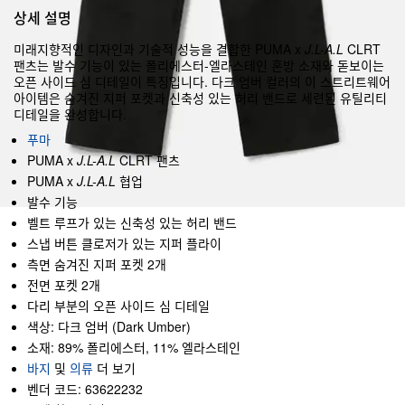
상세 설명
미래지향적인 디자인과 기술적 성능을 결합한 PUMA x
J.L-A.L
CLRT
팬츠는 발수 기능이 있는 폴리에스터-엘라스테인 혼방 소재와 돋보이는
오픈 사이드 심 디테일이 특징입니다. 다크 엄버 컬러의 이 스트리트웨어
아이템은 숨겨진 지퍼 포켓과 신축성 있는 허리 밴드로 세련된 유틸리티
디테일을 완성합니다.
푸마
PUMA x
J.L-A.L
CLRT 팬츠
PUMA x
J.L-A.L
협업
발수 기능
벨트 루프가 있는 신축성 있는 허리 밴드
스냅 버튼 클로저가 있는 지퍼 플라이
측면 숨겨진 지퍼 포켓 2개
전면 포켓 2개
다리 부분의 오픈 사이드 심 디테일
색상: 다크 엄버 (Dark Umber)
소재: 89% 폴리에스터, 11% 엘라스테인
바지
및
의류
더 보기
벤더 코드: 63622232