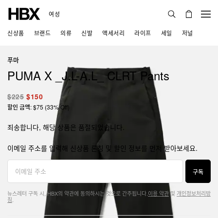
여성
신상품
브랜드
의류
신발
액세서리
라이프
세일
저널
푸마
PUMA X _J.L-A.L_ CLRT Pants
$225
$150
할인 금액: $75 (33% Off)
죄송합니다, 해당 상품은 품절되었습니다.
이메일 주소를 입력해 신상품 론칭 및 할인 정보를 먼저 받아보세요.
구독
뉴스레터 구독 시, HBX의 약관에 동의하시는 것으로 간주됩니다.
이용 약관
및
개인정보처리방
침
.