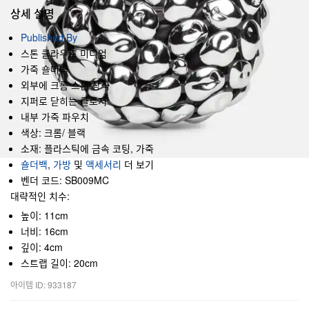
상세 설명
Published By
스톤 클라우드 미디엄
가죽 숄더백
외부에 크롬 스톤 장식
지퍼로 닫히는 클로저
내부 가죽 파우치
색상: 크롬/ 블랙
소재: 플라스틱에 금속 코팅, 가죽
숄더백
,
가방
및
액세서리
더 보기
벤더 코드: SB009MC
대략적인 치수:
높이: 11cm
너비: 16cm
깊이: 4cm
스트랩 길이: 20cm
아이템 ID: 933187