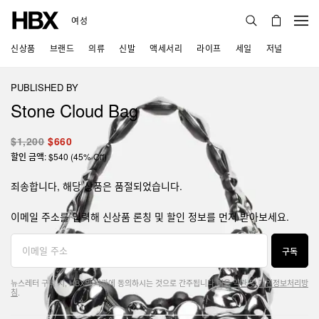
여성
신상품
브랜드
의류
신발
액세서리
라이프
세일
저널
PUBLISHED BY
Stone Cloud Bag
$1,200
$660
할인 금액: $540 (45% Off)
죄송합니다, 해당 상품은 품절되었습니다.
이메일 주소를 입력해 신상품 론칭 및 할인 정보를 먼저 받아보세요.
구독
뉴스레터 구독 시, HBX의 약관에 동의하시는 것으로 간주됩니다.
이용 약관
및
개인정보처리방
침
.