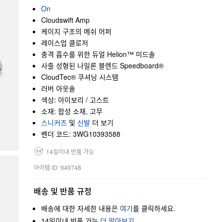
On
Cloudswift Amp
케이지 구조의 메쉬 어퍼
레이스업 클로저
충격 흡수를 위한 듀얼 Helion™ 미드솔
사출 성형된 나일론 블렌드 Speedboard®
CloudTec® 쿠셔닝 시스템
러버 아웃솔
색상: 아이보리 / 고스트
소재: 합성 소재, 고무
스니커즈
및
신발
더 보기
벤더 코드: 3WG10393588
14일이내 반품 가능
아이템 ID: 949748
배송 및 반품 규정
배송에 대한 자세한 내용은
여기
를 클릭하세요.
14일이내 반품 가능
더 알아보기