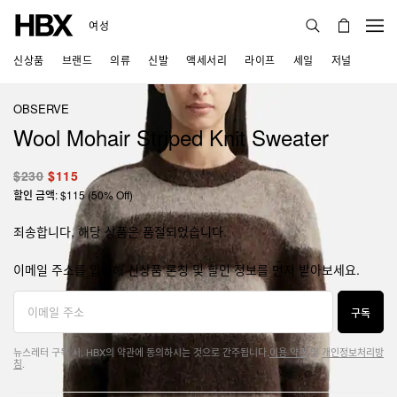
여성
신상품
브랜드
의류
신발
액세서리
라이프
세일
저널
OBSERVE
Wool Mohair Striped Knit Sweater
$230
$115
할인 금액: $115 (50% Off)
죄송합니다, 해당 상품은 품절되었습니다.
이메일 주소를 입력해 신상품 론칭 및 할인 정보를 먼저 받아보세요.
구독
뉴스레터 구독 시, HBX의 약관에 동의하시는 것으로 간주됩니다.
이용 약관
및
개인정보처리방
침
.