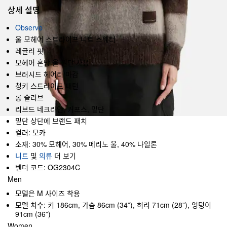
상세 설명
Observe
울 모헤어 스트라이프 니트 스웨터
레귤러 핏
모헤어 혼방 울 원단 사용
브러시드 헤어리 마감
청키 스트라이프 패턴
롱 슬리브
리브드 네크라인, 커프스, 밑단
밑단 상단에 브랜드 패치
컬러: 모카
소재: 30% 모헤어, 30% 메리노 울, 40% 나일론
니트
및
의류
더 보기
벤더 코드: OG2304C
Men
모델은 M 사이즈 착용
모델 치수: 키 186cm, 가슴 86cm (34”), 허리 71cm (28”), 엉덩이
91cm (36”)
Women