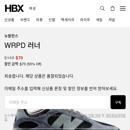
여성
신상품
브랜드
의류
신발
액세서리
라이프
세일
저널
뉴발란스
WRPD 러너
$140
$70
할인 금액: $70 (50% Off)
죄송합니다, 해당 상품은 품절되었습니다.
이메일 주소를 입력해 신상품 론칭 및 할인 정보를 먼저 받아보세요.
구독
뉴스레터 구독 시, HBX의 약관에 동의하시는 것으로 간주됩니다.
이용 약관
및
개인정보처리방
침
.