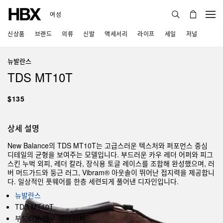
여성
신상품
브랜드
의류
신발
액세서리
라이프
세일
저널
뉴발란스
TDS MT10T
$135
상세 설명
New Balance의 TDS MT10T는 고급스러운 텍스처와 퍼포먼스 중심
디테일의 균형을 보여주는 모델입니다. 부드러운 카우 레더 어퍼와 피그
스킨 누벅 외피, 레더 칼라, 장식용 토글 레이스를 조합해 완성했으며, 러
버 머드가드와 둥근 러그, Vibram® 아웃솔이 뛰어난 접지력을 제공합니
다. 일상적인 풋웨어를 한층 세련되게 풀어낸 디자인입니다.
뉴발란스
TDS MT10T
부드러운 카우 레더 어퍼