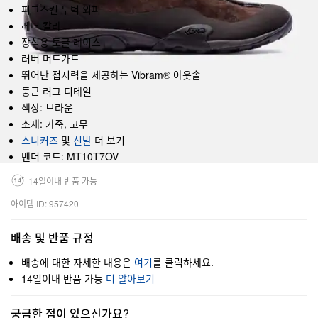
피그스킨 누벅 외피
레더 칼라
장식용 토글 레이스
러버 머드가드
뛰어난 접지력을 제공하는 Vibram® 아웃솔
둥근 러그 디테일
색상: 브라운
소재: 가죽, 고무
스니커즈
및
신발
더 보기
벤더 코드: MT10T7OV
14일이내 반품 가능
아이템 ID: 957420
배송 및 반품 규정
배송에 대한 자세한 내용은
여기
를 클릭하세요.
14일이내 반품 가능
더 알아보기
궁금한 점이 있으신가요?