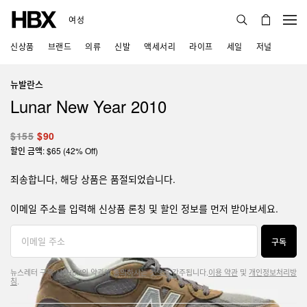
여성
신상품
브랜드
의류
신발
액세서리
라이프
세일
저널
뉴발란스
Lunar New Year 2010
$155
$90
할인 금액: $65 (42% Off)
죄송합니다, 해당 상품은 품절되었습니다.
이메일 주소를 입력해 신상품 론칭 및 할인 정보를 먼저 받아보세요.
구독
뉴스레터 구독 시, HBX의 약관에 동의하시는 것으로 간주됩니다.
이용 약관
및
개인정보처리방
침
.