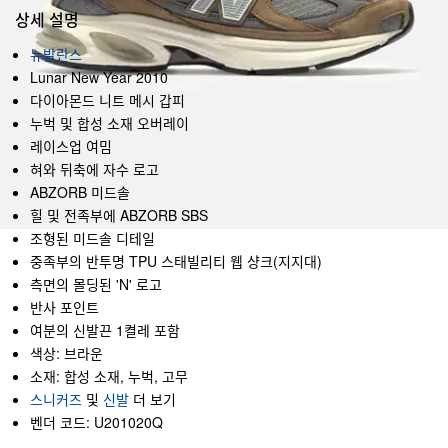
상세 설명
뉴발란스
Lunar New Year 2010
다이아몬드 니트 메시 갑피
누벅 및 합성 소재 오버레이
레이스업 여밈
혀와 뒤축에 자수 로고
ABZORB 미드솔
힐 및 전족부에 ABZORB SBS
조형된 미드솔 디테일
중족부의 반투명 TPU 스태빌리티 웹 샹크(지지대)
측면의 몰딩된 'N' 로고
반사 포인트
여분의 신발끈 1켤레 포함
색상: 브라운
소재: 합성 소재, 누벅, 고무
스니커즈
및
신발
더 보기
벤더 코드: U201020Q