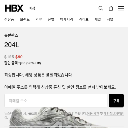
여성
신상품
브랜드
의류
신발
액세서리
라이프
세일
저널
뉴발란스
204L
$125
$90
할인 금액: $35 (28% Off)
죄송합니다, 해당 상품은 품절되었습니다.
이메일 주소를 입력해 신상품 론칭 및 할인 정보를 먼저 받아보세요.
구독
뉴스레터 구독 시, HBX의 약관에 동의하시는 것으로 간주됩니다.
이용 약관
및
개인정보처리방
침
.