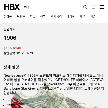
여성
신상품
브랜드
의류
신발
액세서리
라이프
세일
저널
뉴발란스
1906
$165
$140
할인 금액: $25 (15% Off)
상세 설명
New Balance의 1906은 브랜드의 퍼포먼스 헤리티지를 바탕으로 메시
어퍼와 합성 오버레이를 적용했으며, ORTHOLITE 삭라이너, ACTEVA
Lite 미드솔, ABZORB SBS 힐, N-durance 고무 아웃솔을 더해 Sea
Salt / Lone Star Grey 컬러웨이로 완성된 날렵한 데일리 로테이션을 제
안합니다.
뉴발란스
1906