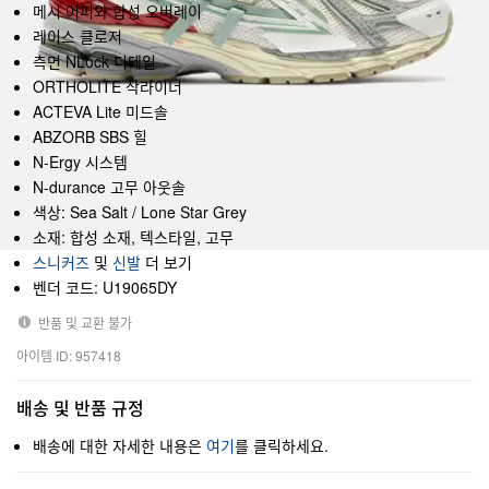
메시 어퍼와 합성 오버레이
레이스 클로저
측면 NLock 디테일
ORTHOLITE 삭라이너
ACTEVA Lite 미드솔
ABZORB SBS 힐
N-Ergy 시스템
N-durance 고무 아웃솔
색상: Sea Salt / Lone Star Grey
소재: 합성 소재, 텍스타일, 고무
스니커즈
및
신발
더 보기
벤더 코드: U19065DY
반품 및 교환 불가
아이템 ID: 957418
배송 및 반품 규정
배송에 대한 자세한 내용은
여기
를 클릭하세요.