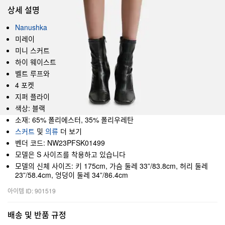
상세 설명
Nanushka
미레이
미니 스커트
하이 웨이스트
벨트 루프와
4 포켓
지퍼 플라이
색상: 블랙
소재: 65% 폴리에스터, 35% 폴리우레탄
스커트
및
의류
더 보기
벤더 코드: NW23PFSK01499
모델은 S 사이즈를 착용하고 있습니다
모델의 신체 사이즈: 키 175cm, 가슴 둘레 33”/83.8cm, 허리 둘레
23”/58.4cm, 엉덩이 둘레 34”/86.4cm
아이템 ID: 901519
배송 및 반품 규정