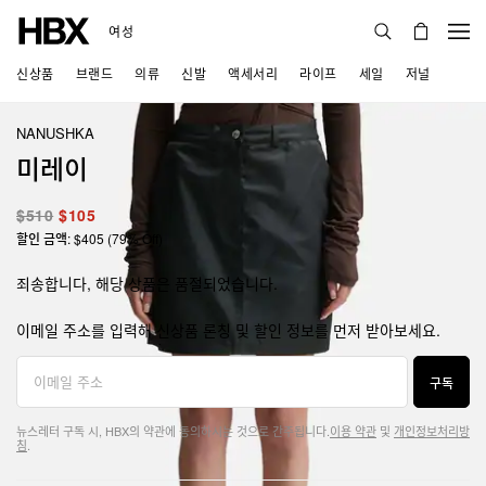
여성
신상품
브랜드
의류
신발
액세서리
라이프
세일
저널
NANUSHKA
미레이
$510
$105
할인 금액: $405 (79% Off)
죄송합니다, 해당 상품은 품절되었습니다.
이메일 주소를 입력해 신상품 론칭 및 할인 정보를 먼저 받아보세요.
구독
뉴스레터 구독 시, HBX의 약관에 동의하시는 것으로 간주됩니다.
이용 약관
및
개인정보처리방
침
.