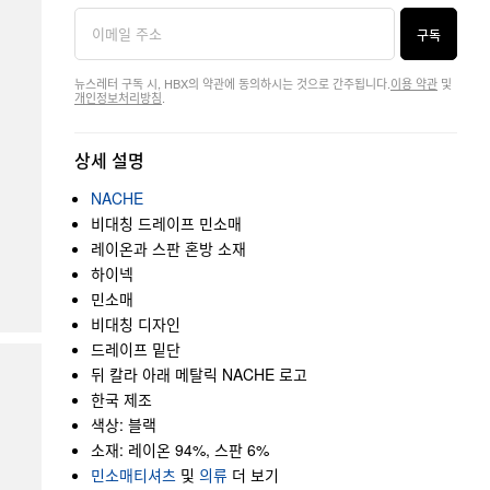
구독
뉴스레터 구독 시, HBX의 약관에 동의하시는 것으로 간주됩니다.
이용 약관
및
개인정보처리방침
.
상세 설명
NACHE
비대칭 드레이프 민소매
레이온과 스판 혼방 소재
하이넥
민소매
비대칭 디자인
드레이프 밑단
뒤 칼라 아래 메탈릭 NACHE 로고
한국 제조
색상: 블랙
소재: 레이온 94%, 스판 6%
민소매티셔츠
및
의류
더 보기