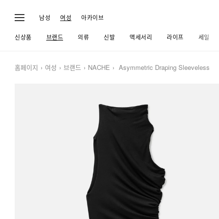
남성
여성
아카이브
신상품
브랜드
의류
신발
액세서리
라이프
세일
홈페이지
여성
브랜드
NACHE
Asymmetric Draping Sleeveless