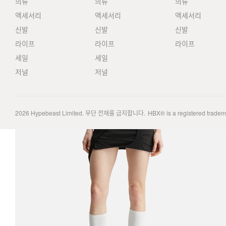
의류
의류
의류
액세서리
액세서리
액세서리
신발
신발
신발
라이프
라이프
라이프
세일
세일
저널
저널
2026
Hypebeast Limited
. 무단 전재를 금지합니다.
HBX® is a registered trade