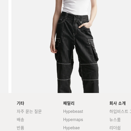
기타
패밀리
회사 소개
자주 묻는 질문
Hypebeast
하입비스트 
배송
Hypemaps
뉴스룸
반품
Hypebae
리더쉽