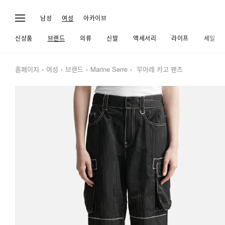
남성
여성
아카이브
신상품
브랜드
의류
신발
액세서리
라이프
세일
홈페이지
여성
브랜드
Marine Serre
무아레 카고 팬츠