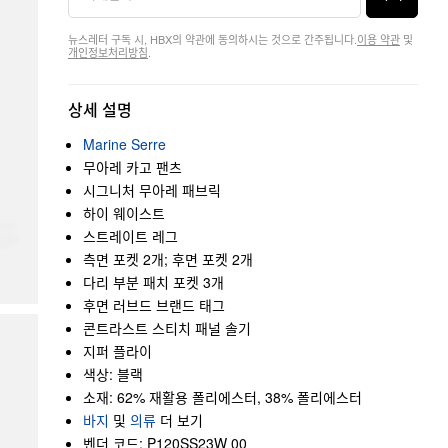
뉴스레터 구독 시, HBX의 약관에 동의하시는 것으로 간주됩니다.
이용 약관
및
개인정보처리방침
.
상세 설명
Marine Serre
무아레 카고 팬츠
시그니처 무아레 패브릭
하이 웨이스트
스트레이트 레그
측면 포켓 2개; 후면 포켓 2개
다리 부분 패치 포켓 3개
후면 러브드 브랜드 태그
콘트라스트 스티치 패널 솔기
지퍼 플라이
색상: 블랙
소재: 62% 재활용 폴리에스터, 38% 폴리에스터
바지
및
의류
더 보기
벤더 코드: P120SS23W 00