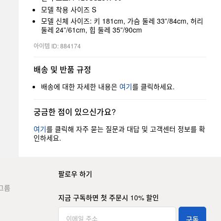
모델 착용 사이즈 S
모델 신체 사이즈: 키 181cm, 가슴 둘레 33”/84cm, 허리
둘레 24”/61cm, 힙 둘레 35”/90cm
아이템 ID: 884174
배송 및 반품 규정
배송에 대한 자세한 내용은
여기
를 클릭하세요.
궁금한 점이 있으신가요?
여기
를 클릭해 자주 묻는 질문과 대답 및 고객센터 정보를 확
인하세요.
팔로우 하기
그룹
지금 구독하면 첫 주문시 10% 할인
구독