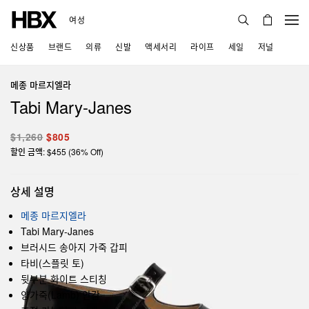
여성
신상품
브랜드
의류
신발
액세서리
라이프
세일
저널
메종 마르지엘라
Tabi Mary-Janes
$1,260
$805
할인 금액: $455 (36% Off)
상세 설명
메종 마르지엘라
Tabi Mary-Janes
브러시드 송아지 가죽 갑피
타비(스플릿 토)
뒷부분 화이트 스티칭
양가죽(Lamb) 안감