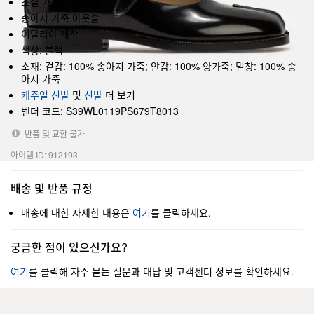
조절 가능한 스트랩
송아지 가죽 아웃솔
이탈리아 제작
색상: 블랙
소재: 겉감: 100% 송아지 가죽; 안감: 100% 양가죽; 밑창: 100% 송
아지 가죽
캐주얼 신발
및
신발
더 보기
벤더 코드: S39WL0119PS679T8013
반품 및 교환 불가
아이템 ID: 912193
배송 및 반품 규정
배송에 대한 자세한 내용은
여기
를 클릭하세요.
궁금한 점이 있으신가요?
여기
를 클릭해 자주 묻는 질문과 대답 및 고객센터 정보를 확인하세요.