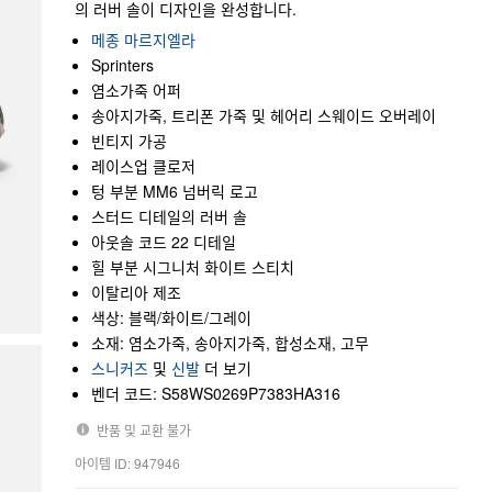
의 러버 솔이 디자인을 완성합니다.
메종 마르지엘라
Sprinters
염소가죽 어퍼
송아지가죽, 트리폰 가죽 및 헤어리 스웨이드 오버레이
빈티지 가공
레이스업 클로저
텅 부분 MM6 넘버릭 로고
스터드 디테일의 러버 솔
아웃솔 코드 22 디테일
힐 부분 시그니처 화이트 스티치
이탈리아 제조
색상: 블랙/화이트/그레이
소재: 염소가죽, 송아지가죽, 합성소재, 고무
스니커즈
및
신발
더 보기
벤더 코드: S58WS0269P7383HA316
반품 및 교환 불가
아이템 ID: 947946