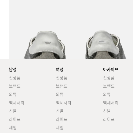
남성
여성
아카이브
신상품
신상품
신상품
브랜드
브랜드
브랜드
의류
의류
의류
액세서리
액세서리
액세서리
신발
신발
신발
라이프
라이프
라이프
세일
세일