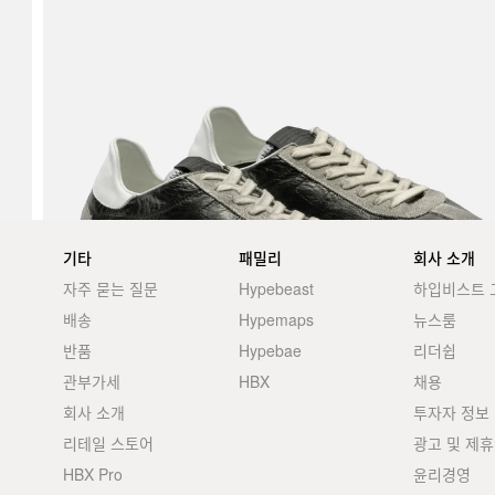
기타
패밀리
회사 소개
자주 묻는 질문
Hypebeast
하입비스트 
배송
Hypemaps
뉴스룸
반품
Hypebae
리더쉽
관부가세
HBX
채용
회사 소개
투자자 정보
리테일 스토어
광고 및 제휴
HBX Pro
윤리경영