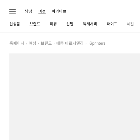
남성
여성
아카이브
신상품
브랜드
의류
신발
액세서리
라이프
세일
홈페이지
여성
브랜드
메종 마르지엘라
Sprinters