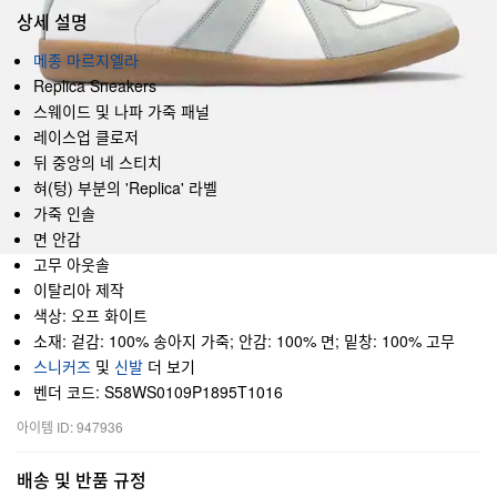
상세 설명
메종 마르지엘라
Replica Sneakers
스웨이드 및 나파 가죽 패널
레이스업 클로저
뒤 중앙의 네 스티치
혀(텅) 부분의 'Replica' 라벨
가죽 인솔
면 안감
고무 아웃솔
이탈리아 제작
색상: 오프 화이트
소재: 겉감: 100% 송아지 가죽; 안감: 100% 면; 밑창: 100% 고무
스니커즈
및
신발
더 보기
벤더 코드: S58WS0109P1895T1016
아이템 ID: 947936
배송 및 반품 규정