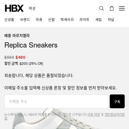
여성
신상품
브랜드
의류
신발
액세서리
라이프
세일
저널
메종 마르지엘라
Replica Sneakers
$680
$480
할인 금액: $200 (29% Off)
죄송합니다, 해당 상품은 품절되었습니다.
이메일 주소를 입력해 신상품 론칭 및 할인 정보를 먼저 받아보세요.
구독
뉴스레터 구독 시, HBX의 약관에 동의하시는 것으로 간주됩니다.
이용 약관
및
개인정보처리방
침
.