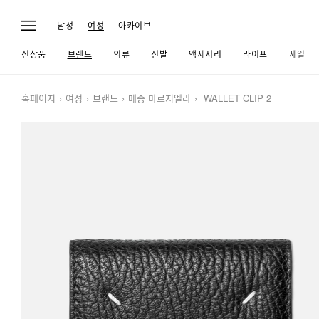
남성
여성
아카이브
신상품
브랜드
의류
신발
액세서리
라이프
세일
홈페이지
여성
브랜드
메종 마르지엘라
WALLET CLIP 2