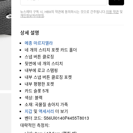
뉴스레터 구독 시, HBX의 약관에 동의하시는 것으로 간주됩니다.
이용 약관
및
개인정보처리방침
.
상세 설명
메종 마르지엘라
네 개의 스티치 포켓 카드 홀더
스냅 버튼 클로징
뒷면에 네 개의 스티치
내부에 로고 스탬핑
내부 스냅 버튼 클로징 포켓
내부 평평한 포켓
카드 슬롯 5개
색상: 블랙
소재: 곡물질 송아지 가죽
지갑
및
액세서리
더 보기
벤더 코드: S56UI0140P4455T8013
대략적인 측정치: