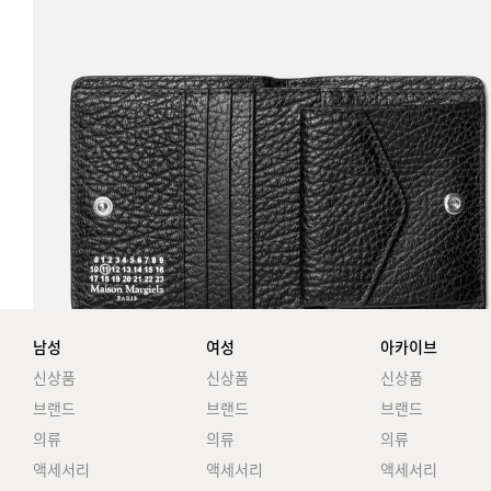
남성
여성
아카이브
신상품
신상품
신상품
브랜드
브랜드
브랜드
의류
의류
의류
액세서리
액세서리
액세서리