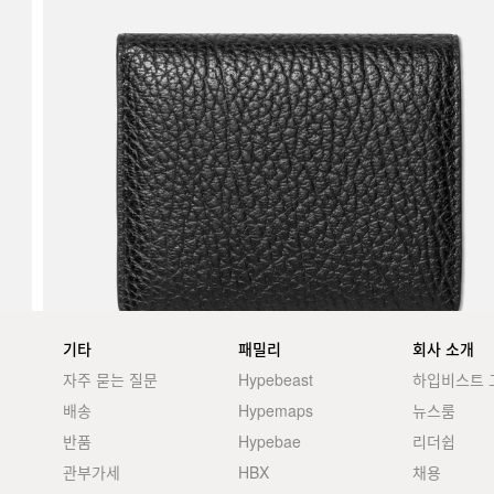
기타
패밀리
회사 소개
자주 묻는 질문
Hypebeast
하입비스트 
배송
Hypemaps
뉴스룸
반품
Hypebae
리더쉽
관부가세
HBX
채용