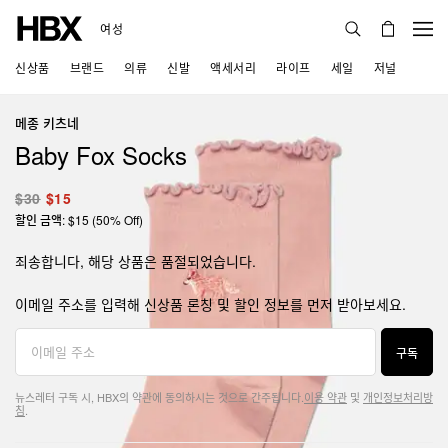
여성
신상품
브랜드
의류
신발
액세서리
라이프
세일
저널
메종 키츠네
Baby Fox Socks
$30
$15
할인 금액: $15 (50% Off)
죄송합니다, 해당 상품은 품절되었습니다.
이메일 주소를 입력해 신상품 론칭 및 할인 정보를 먼저 받아보세요.
구독
뉴스레터 구독 시, HBX의 약관에 동의하시는 것으로 간주됩니다.
이용 약관
및
개인정보처리방
침
.