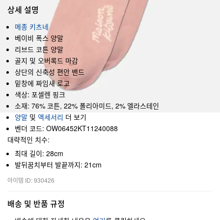
상세 설명
메종 키츠네
베이비 폭스 양말
리브드 코튼 양말
골지 및 오버록드 마감
상단의 신축성 편안 밴드
밑창에 짜임새 로고
색상: 포셀렌 핑크
소재: 76% 코튼, 22% 폴리아미드, 2% 엘라스테인
양말
및
액세서리
더 보기
벤더 코드: OW06452KT11240088
대략적인 치수:
최대 길이: 28cm
발뒤꿈치부터 발끝까지: 21cm
아이템 ID: 930426
배송 및 반품 규정