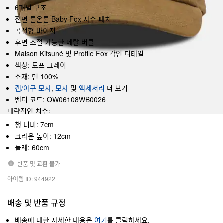
6패널 구조
전면 톤온톤 Baby Fox 자수 패치
곡선형 바이저
후면 조절 가능한 메탈 버클
Maison Kitsuné 및 Profile Fox 각인 디테일
색상: 토프 그레이
소재: 면 100%
캡/야구 모자
,
모자
및
액세서리
더 보기
벤더 코드: OW06108WB0026
대략적인 치수:
챙 너비: 7cm
크라운 높이: 12cm
둘레: 60cm
반품 및 교환 불가
아이템 ID: 944922
배송 및 반품 규정
배송에 대한 자세한 내용은
여기
를 클릭하세요.