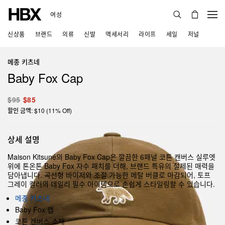
여성
신상품
브랜드
의류
신발
액세서리
라이프
세일
저널
메종 키츠네
Baby Fox Cap
$95
$85
할인 금액: $10 (11% Off)
상세 설명
Maison Kitsuné의 Baby Fox Cap은 깔끔한 6패널 코튼 캔버스 실루엣
위에 톤온톤 Baby Fox 자수 패치를 더해, 브랜드 특유의 절제된 매력을
담아냅니다. 곡선형 바이저와 조절 가능한 메탈 버클로 마감되어, 토프
그레이 컬러의 데일리 필수 아이템으로 손쉽게 스타일링할 수 있습니다.
메종 키츠네
Baby Fox 캡
코튼 캔버스 소재