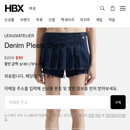
여성
신상품
브랜드
의류
신발
액세서리
라이프
세일
저널
LESUGIATELIER
Denim Pleats Skort
$230
$50
할인 금액: $180 (78% Off)
죄송합니다, 해당 상품은 품절되었습니다.
이메일 주소를 입력해 신상품 론칭 및 할인 정보를 먼저 받아보세요.
구독
뉴스레터 구독 시, HBX의 약관에 동의하시는 것으로 간주됩니다.
이용 약관
및
개인정보처리방
침
.