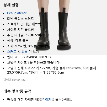
상세 설명
Lesugiatelier
데님 플리츠 스커트
스트레치 면 데님 패브릭
사이즈 지퍼 클로징
주름 디테일 스커트 오버레이
색상: 다크 블루
소재: 97% 면, 3% 폴리우레탄
스커트
및
의류
더 보기
벤더 코드: SG243WPT007DB
모델은 사이즈 1을 착용하고 있습니다
모델의 신체 사이즈: 키 177cm, 가슴 둘레 32”/81cm, 허리 둘레
23.5”/59.7cm, 엉덩이 둘레 33’’/83.8cm
아이템 ID: 923050
배송 및 반품 규정
배송에 대한 자세한 내용은
여기
를 클릭하세요.