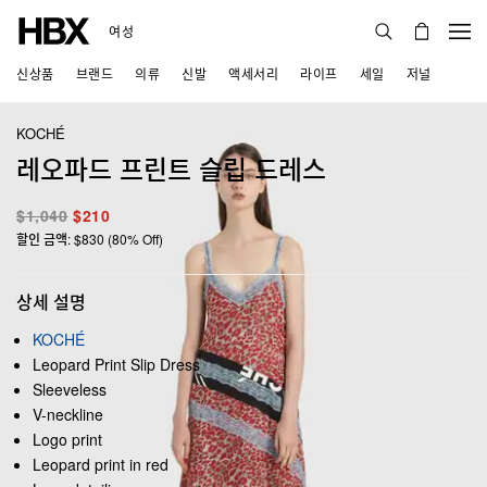
여성
신상품
브랜드
의류
신발
액세서리
라이프
세일
저널
KOCHÉ
레오파드 프린트 슬립 드레스
$1,040
$210
할인 금액: $830 (80% Off)
상세 설명
KOCHÉ
Leopard Print Slip Dress
Sleeveless
V-neckline
Logo print
Leopard print in red