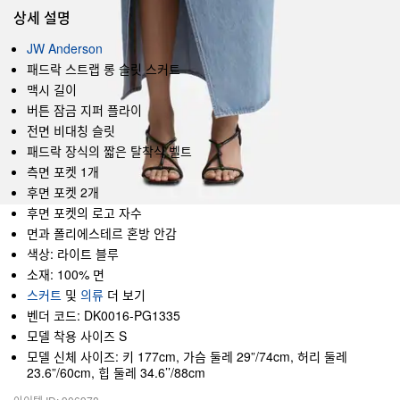
상세 설명
JW Anderson
패드락 스트랩 롱 슬릿 스커트
맥시 길이
버튼 잠금 지퍼 플라이
전면 비대칭 슬릿
패드락 장식의 짧은 탈착식 벨트
측면 포켓 1개
후면 포켓 2개
후면 포켓의 로고 자수
면과 폴리에스테르 혼방 안감
색상: 라이트 블루
소재: 100% 면
스커트
및
의류
더 보기
벤더 코드: DK0016-PG1335
모델 착용 사이즈 S
모델 신체 사이즈: 키 177cm, 가슴 둘레 29”/74cm, 허리 둘레
23.6”/60cm, 힙 둘레 34.6’’/88cm