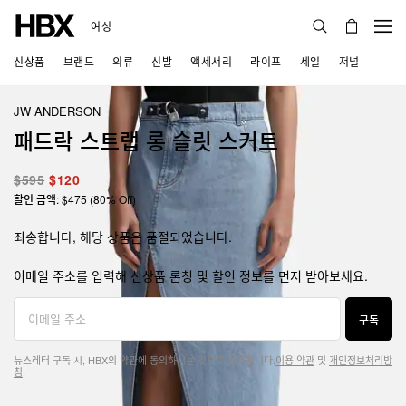
여성
신상품
브랜드
의류
신발
액세서리
라이프
세일
저널
JW ANDERSON
패드락 스트랩 롱 슬릿 스커트
$595
$120
할인 금액: $475 (80% Off)
죄송합니다, 해당 상품은 품절되었습니다.
이메일 주소를 입력해 신상품 론칭 및 할인 정보를 먼저 받아보세요.
구독
뉴스레터 구독 시, HBX의 약관에 동의하시는 것으로 간주됩니다.
이용 약관
및
개인정보처리방
침
.