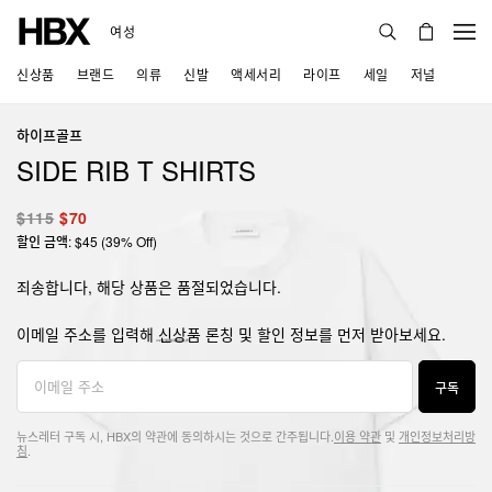
여성
신상품
브랜드
의류
신발
액세서리
라이프
세일
저널
하이프골프
SIDE RIB T SHIRTS
$115
$70
할인 금액: $45 (39% Off)
죄송합니다, 해당 상품은 품절되었습니다.
이메일 주소를 입력해 신상품 론칭 및 할인 정보를 먼저 받아보세요.
구독
뉴스레터 구독 시, HBX의 약관에 동의하시는 것으로 간주됩니다.
이용 약관
및
개인정보처리방
침
.